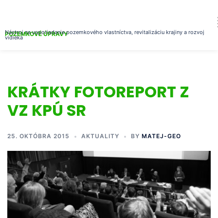
Nástroj na usporiadanie pozemkového vlastníctva, revitalizáciu krajiny a rozvoj
POZEMKOVÉ ÚPRAVY
vidieka
KRÁTKY FOTOREPORT Z
VZ KPÚ SR
25. OKTÓBRA 2015
AKTUALITY
BY
MATEJ-GEO