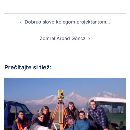
Dobruo slovo kolegom projektantom…
Zomrel Árpád Göncz
Prečítajte si tiež: