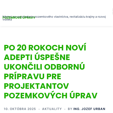
Nástroj na usporiadanie pozemkového vlastníctva, revitalizáciu krajiny a rozvoj
POZEMKOVÉ ÚPRAVY
vidieka
PO 20 ROKOCH NOVÍ
ADEPTI ÚSPEŠNE
UKONČILI ODBORNÚ
PRÍPRAVU PRE
PROJEKTANTOV
POZEMKOVÝCH ÚPRAV
10. OKTÓBRA 2025
AKTUALITY
BY
ING. JOZEF URBAN