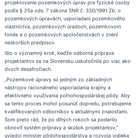
projektovanie pozemkových úprav pre fyzické osoby
podľa § 25a ods. 7 zákona SNR č. 330/1991 Zb. o
pozemkových úpravách, usporiadaní pozemkového
vlastníctva, pozemkových úradoch, pozemkovom
fonde a o pozemkových spoločenstvách v znení
neskorších predpisov.
Išlo o významný krok, keďže odborná príprava
projektantov sa na Slovensku uskutočnila po viac ako
dvoch desaťročiach.
„Pozemkové úpravy sú jedným zo základných
nástrojov racionálneho usporiadania krajiny a
efektívneho využívania poľnohospodárskej pôdy. Aby
sa tento proces mohol posunúť dopredu, potrebujeme
kvalifikovaných odborníkov s aktuálnymi znalosťami.
Som preto rád, že po dlhých rokoch sa podarilo
obnoviť systém prípravy a skúšok projektantov,“
uviedol minister pôdohospodárstva a rozvoja vidieka