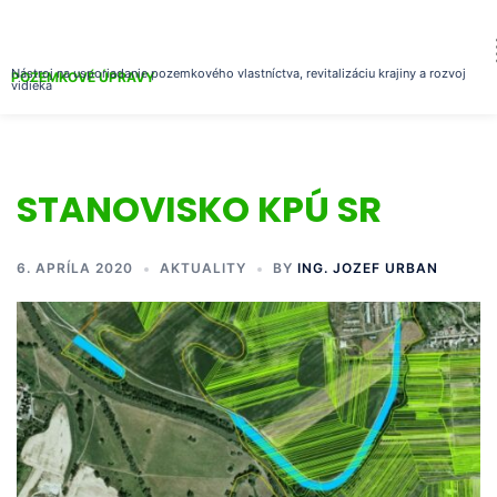
Nástroj na usporiadanie pozemkového vlastníctva, revitalizáciu krajiny a rozvoj
POZEMKOVÉ ÚPRAVY
vidieka
STANOVISKO KPÚ SR
6. APRÍLA 2020
AKTUALITY
BY
ING. JOZEF URBAN