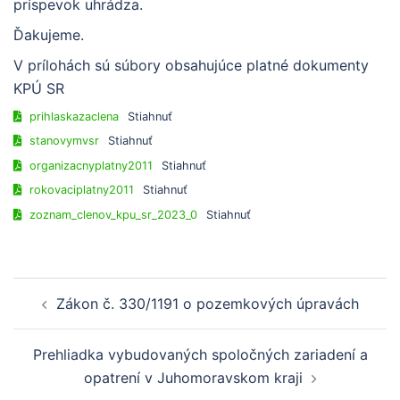
príspevok uhrádza.
Ďakujeme.
V prílohách sú súbory obsahujúce platné dokumenty
KPÚ SR
prihlaskazaclena
Stiahnuť
stanovymvsr
Stiahnuť
organizacnyplatny2011
Stiahnuť
rokovaciplatny2011
Stiahnuť
zoznam_clenov_kpu_sr_2023_0
Stiahnuť
Zákon č. 330/1191 o pozemkových úpravách
Prehliadka vybudovaných spoločných zariadení a
opatrení v Juhomoravskom kraji