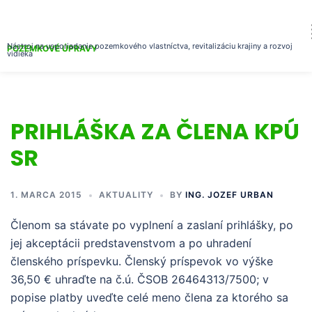
Nástroj na usporiadanie pozemkového vlastníctva, revitalizáciu krajiny a rozvoj
POZEMKOVÉ ÚPRAVY
vidieka
PRIHLÁŠKA ZA ČLENA KPÚ
SR
1. MARCA 2015
AKTUALITY
BY
ING. JOZEF URBAN
Členom sa stávate po vyplnení a zaslaní prihlášky, po
jej akceptácii predstavenstvom a po uhradení
členského príspevku. Členský príspevok vo výške
36,50 € uhraďte na č.ú. ČSOB 26464313/7500; v
popise platby uveďte celé meno člena za ktorého sa